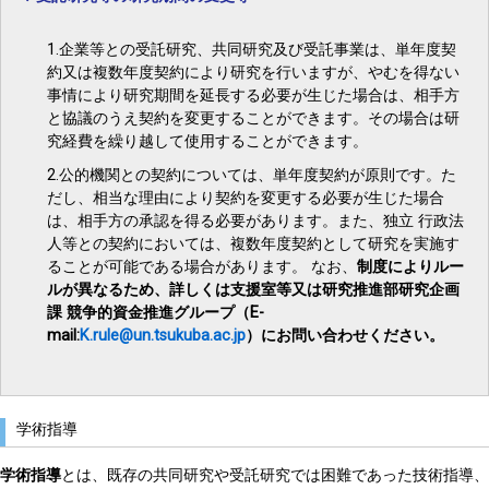
1.企業等との受託研究、共同研究及び受託事業は、単年度契
約又は複数年度契約により研究を行いますが、やむを得ない
事情により研究期間を延長する必要が生じた場合は、相手方
と協議のうえ契約を変更することができます。その場合は研
究経費を繰り越して使用することができます。
2.公的機関との契約については、単年度契約が原則です。た
だし、相当な理由により契約を変更する必要が生じた場合
は、相手方の承認を得る必要があります。また、独立 行政法
人等との契約においては、複数年度契約として研究を実施す
ることが可能である場合があります。 なお、
制度によりルー
ルが異なるため、詳しくは支援室等又は研究推進部研究企画
課 競争的資金推進グループ（E-
mail:
K.rule@un.tsukuba.ac.jp
）にお問い合わせください。
学術指導
学術指導
とは、既存の共同研究や受託研究では困難であった技術指導、