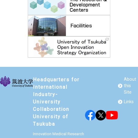
Headquarters for
About
this
International
Site
Industry-
University
Links
Collaboration
University of
Tsukuba
Innovation Medical Research