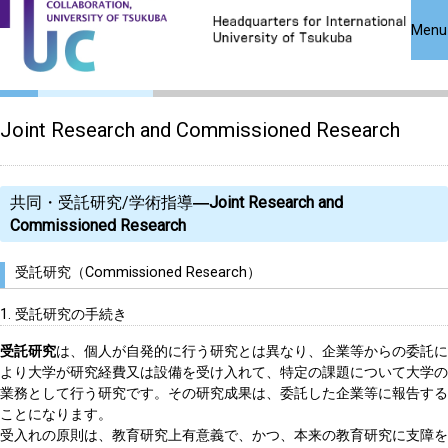
About
Joint
Projects
Close
Menu
Organization
Research
Access
Contact
Japanese
Joint Research and Commissioned Research
共同・受託研究/学術指導
―Joint Research and
Commissioned Research
受託研究（Commissioned Research）
1. 受託研究の手続き
受託研究
は、個人が自発的に行う研究とは異なり、企業等からの委託に
より大学が研究経費又は設備を受け入れて、特定の課題について大学の
業務として行う研究です。その研究成果は、委託した企業等に報告する
ことになります。
受入れの原則は、教育研究上有意義で、かつ、本来の教育研究に支障を