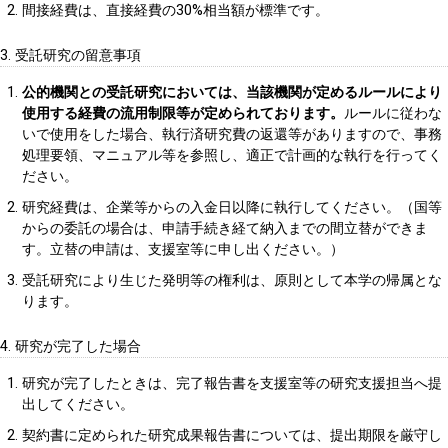
間接経費は、直接経費の30%相当額が標準です。
3. 受託研究の留意事項
公的機関との受託研究においては、当該機関が定めるルールにより
使用する経費の流用制限等が定められております。
ルールに従わな
いで使用をした場合、執行済研究費の返還等がありますので、事務
処理要領、マニュアル等を参照し、適正で計画的な執行を行ってく
ださい。
研究経費は、企業等からの入金日以降に執行してください。（国等
からの委託の場合は、申請手続き経て納入までの間立替ができま
す。立替の申請は、支援室等に申し出ください。）
受託研究により生じた発明等の権利は、原則として本学の帰属とな
ります。
4. 研究が完了した場合
研究が完了したときは、完了報告書を支援室等の研究支援担当へ提
出してください。
契約書に定められた研究成果報告書については、提出期限を厳守し