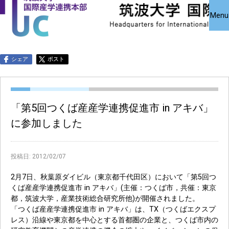
国際産学連携
国際産学連携
共同研究受
Close
Menu
究・知的財
本部について
本部公募事業
アクセス
お問い合わせ
English
シェア
ポスト
「第5回つくば産産学連携促進市 in アキバ」
に参加しました
投稿日:
2012/02/07
2月7日、秋葉原ダイビル（東京都千代田区）において「第5回つ
くば産産学連携促進市 in アキバ」(主催：つくば市，共催：東京
都，筑波大学，産業技術総合研究所他)が開催されました。
「つくば産産学連携促進市 in アキバ」は、TX（つくばエクスプ
レス）沿線や東京都を中心とする首都圏の企業と、つくば市内の