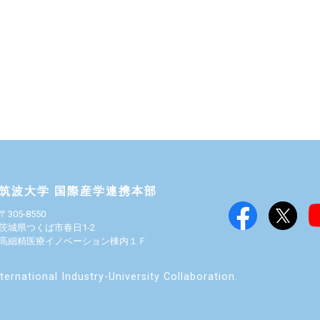
筑波大学 国際産学連携本部
〒305-8550
茨城県つくば市春日1-2
高細精医療イノベーション棟内１Ｆ
ernational Industry-University Collaboration.