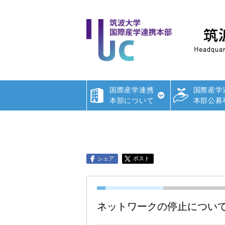
国際産学連携
国際産学
本部について
本部公募
シェア
ポスト
ネットワークの停止につい