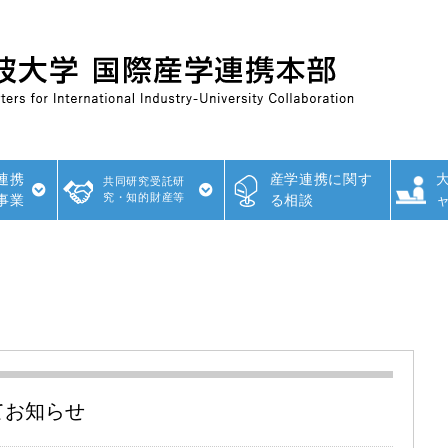
連携
産学連携に関す
共同研究受託研
究・知的財産等
事業
る相談
てお知らせ