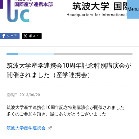
国際産学連携
国際産学連携
共同研究受
Close
Menu
究・知的財
本部について
本部公募事業
アクセス
お問い合わせ
English
シェア
ポスト
筑波大学産学連携会10周年記念特別講演会が
開催されました（産学連携会）
投稿日:
2013/06/20
筑波大学産学連携会10周年記念特別講演会が開催されました
多くのご参加を頂き、誠にありがとうございました
筑波大学産学連携会