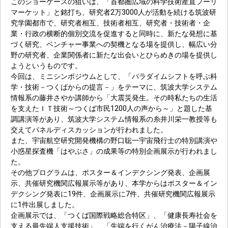
このショーケースの狙いは、「首都圏広域の科学技術産直フーリ
マーケット」と銘打ち、研究者2万3000人が活動を続ける筑波研
究学園都市で、研究者相互、技術者相互、研究者・技術者・企
業・行政の横断的個別交流を促進すると同時に、新たな発想に基
づく研究、ベンチャー事業への契機となる場を提供し、幅広い分
野の研究者、企業関係者に新たな出会いとひらめきの場を提供し
ようというものです。
今回は、ミニシンポジウムとして、「パラダイムシフトを呼ぶ科
学・技術－つくばからの提言－」をテーマに、筑波大学システム
情報系の藤井さやか講師から「大震災発生。その時私たちの生活
を支えたＩＴ技術～つくば市民1200人の声から～」と題した基
調講演等があり、筑波大学システム情報系の糸井川栄一教授等も
交えてパネルディスカッションが行われました。
また、宇宙航空研究開発機構の野口聡一宇宙飛行士の特別講演や
小惑星探査機「はやぶさ」の成果等の特別企画展示が行われまし
た。
その他プログラムは、ポスター＆インデクシング発表、企画展
示、共催研究機関広報展示等があり、本学からはポスター＆イン
デクシング発表に19件、企画展示に7件、共催研究機関広報展示
に1件出展しました。
企画展示では、「つくば国際戦略総合特区」、「健康長寿社会を
支える最先端人支援技術」、「先端を行くがん治療法－陽子線治