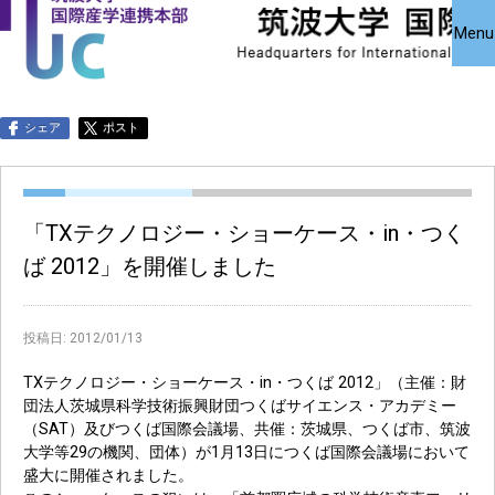
国際産学連携
国際産学連携
共同研究受
Close
Menu
究・知的財
本部について
本部公募事業
アクセス
お問い合わせ
English
シェア
ポスト
「TXテクノロジー・ショーケース・in・つく
ば 2012」を開催しました
投稿日:
2012/01/13
TXテクノロジー・ショーケース・in・つくば 2012」（主催：財
団法人茨城県科学技術振興財団つくばサイエンス・アカデミー
（SAT）及びつくば国際会議場、共催：茨城県、つくば市、筑波
大学等29の機関、団体）が1月13日につくば国際会議場において
盛大に開催されました。