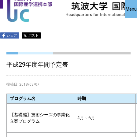
国際産学連携
国際産学連携
共同研究受
Close
Menu
究・知的財
本部について
本部公募事業
アクセス
お問い合わせ
English
シェア
ポスト
平成29年度年間予定表
投稿日:
2018/08/07
プログラム名
時期
【基礎編】技術シーズの事業化
4月～6月
立案プログラム