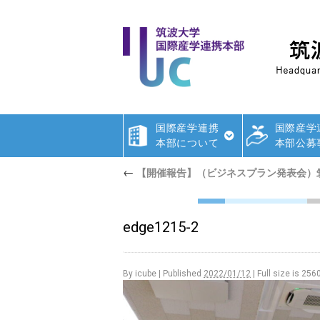
国際産学連携
国際産学
本部について
本部公募
←
【開催報告】（ビジネスプラン発表会）
edge1215-2
By
icube
|
Published
2022/01/12
|
Full size is
2560