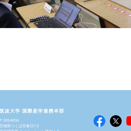
筑波大学 国際産学連携本部
〒305-8550
茨城県つくば市春日1-2