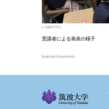
edge1215-1
受講者による発表の様子
Bookmark the
permalink
.