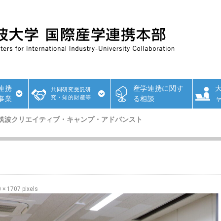
連携
産学連携に関す
共同研究受託研
究・知的財産等
事業
る相談
筑波クリエイティブ・キャンプ・アドバンスト
 × 1707
pixels