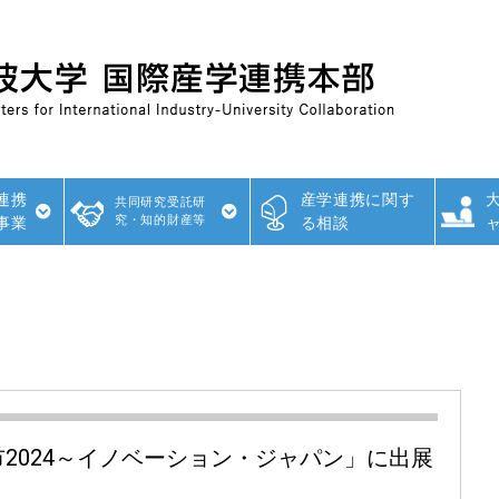
連携
産学連携に関す
共同研究受託研
究・知的財産等
事業
る相談
2024～イノベーション・ジャパン」に出展