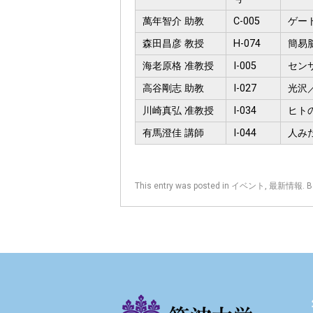
萬年智介 助教
C-005
ゲー
森田昌彦 教授
H-074
簡易
海老原格 准教授
I-005
セン
高谷剛志 助教
I-027
光沢
川崎真弘 准教授
I-034
ヒト
有馬澄佳 講師
I-044
人みた
This entry was posted in
イベント
,
最新情報
. 