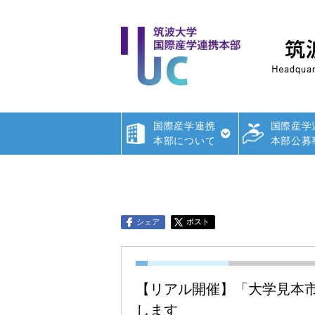
国際産学連携
国際産学
本部について
本部公募
シェア
ポスト
【リアル開催】「大学見本市
します