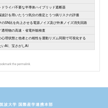
トドライバ不要な半導体ハイブリッド遮断器
脳波計を用いたうつ気分の推定とうつ病リスクの評価
サのSN比を向上させる電源ノイズ及び外来ノイズ消失回路
／透明物の高速・省電外観検査
の心理状態と他者との相性を運動リズム同期で可視化する
いAI、宝さがしAI
Bookmark the
permalink
.
筑波大学 国際産学連携本部