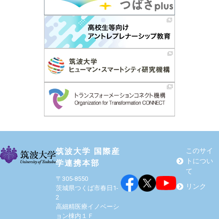
筑波大学 国際産
このサイ
トについ
学連携本部
て
〒305-8550
リンク
茨城県つくば市春日1-
2
高細精医療イノベーシ
ョン棟内１Ｆ