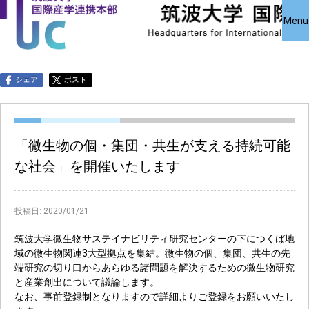
国際産学連携
国際産学連携
共同研究受
Close
Menu
究・知的財
本部について
本部公募事業
アクセス
お問い合わせ
English
シェア
ポスト
「微生物の個・集団・共生が支える持続可能
な社会」を開催いたします
投稿日:
2020/01/21
筑波大学微生物サステイナビリティ研究センターの下につくば地
域の微生物関連3大型拠点を集結。微生物の個、集団、共生の先
端研究の切り口からあらゆる諸問題を解決するための微生物研究
と産業創出について議論します。
なお、事前登録制となりますので詳細よりご登録をお願いいたし