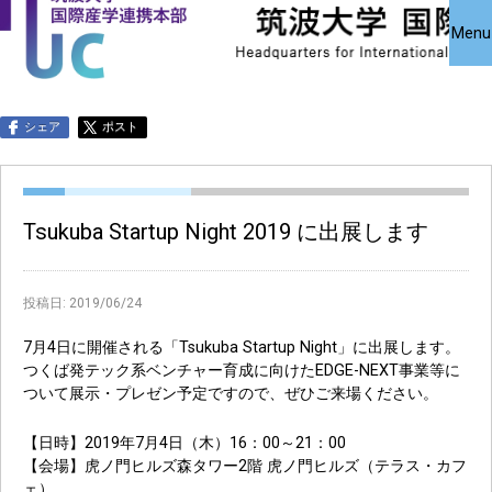
国際産学連携
国際産学連携
共同研究受
Close
Menu
究・知的財
本部について
本部公募事業
アクセス
お問い合わせ
English
シェア
ポスト
Tsukuba Startup Night 2019 に出展します
投稿日:
2019/06/24
7月4日に開催される「Tsukuba Startup Night」に出展します。
つくば発テック系ベンチャー育成に向けたEDGE-NEXT事業等に
ついて展示・プレゼン予定ですので、ぜひご来場ください。
【日時】2019年7月4日（木）16：00～21：00
【会場】虎ノ門ヒルズ森タワー2階 虎ノ門ヒルズ（テラス・カフ
ェ）