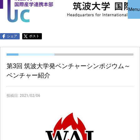
国際産学連携
国際産学連携
共同研究受
Close
Menu
究・知的財
本部について
本部公募事業
アクセス
お問い合わせ
English
シェア
ポスト
第3回 筑波大学発ベンチャーシンポジウム～
ベンチャー紹介
投稿日:
2021/02/06