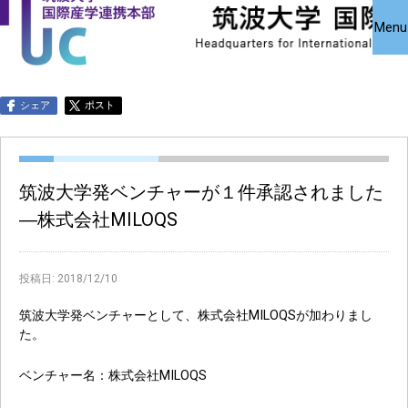
国際産学連携
国際産学連携
共同研究受
Close
Menu
究・知的財
本部について
本部公募事業
アクセス
お問い合わせ
English
シェア
ポスト
筑波大学発ベンチャーが１件承認されました
―株式会社MILOQS
投稿日:
2018/12/10
筑波大学発ベンチャーとして、株式会社MILOQSが加わりまし
た。
ベンチャー名：株式会社MILOQS