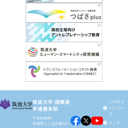
筑波大学 国際産
このサイ
トについ
学連携本部
て
〒305-8550
リンク
茨城県つくば市春日1-