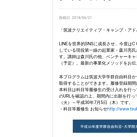
投稿日:
2018/06/21
「筑波クリエイティブ・キャンプ・アド
LINEを世界的SNSに成長させ、今度は
している現役第一線の起業家・森川亮氏
す。講師は森川氏の他、ベンチャーキャピタリス
（予定）。最新の事業化メソッドをお伝
本プログラムは筑波大学学群自由科目か
取得することができます。履修登録期間
本科目は科目等履修生の受け入れを行っ
のURLを確認の上、期間内に出願を行っ
（火）～平成30年7月5日（木）です。
・科目等履修生 お知らせ
http://www.tsu