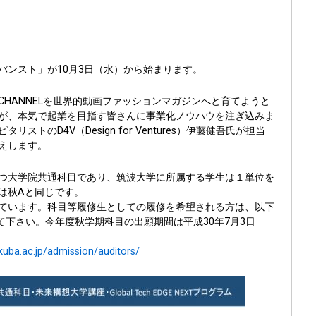
バンスト」が10月3日（水）から始まります。
C CHANNELを世界的動画ファッションマガジンへと育てようと
が、本気で起業を目指す皆さんに事業化ノウハウを注ぎ込みま
トのD4V（Design for Ventures）伊藤健吾氏が担当
えします。
つ大学院共通科目であり、筑波大学に所属する学生は１単位を
は秋Aと同じです。
ています。科目等履修生としての履修を希望される方は、以下
て下さい。今年度秋学期科目の出願期間は平成30年7月3日
kuba.ac.jp/admission/auditors/