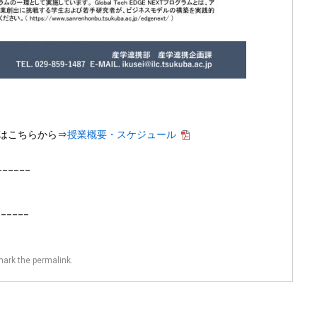
はこちらから⇒
授業概要・スケジュール
_____
______
mark the
permalink
.