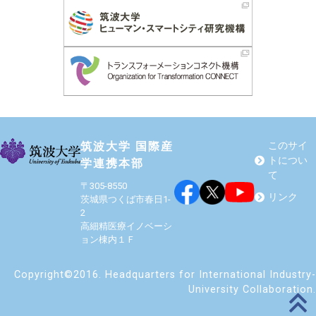
筑波大学 国際産
このサイ
トについ
学連携本部
て
〒305-8550
リンク
茨城県つくば市春日1-
2
高細精医療イノベーシ
ョン棟内１Ｆ
Copyright©2016. Headquarters for International Industry-
University Collaboration.