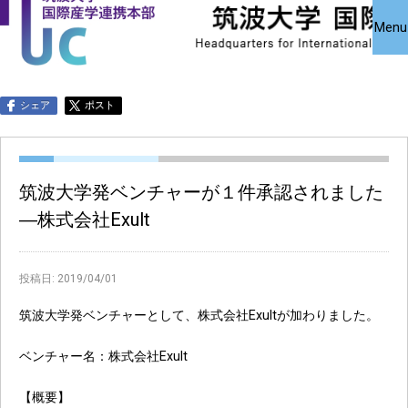
国際産学連携
国際産学連携
共同研究受
Close
Menu
究・知的財
本部について
本部公募事業
アクセス
お問い合わせ
English
シェア
ポスト
筑波大学発ベンチャーが１件承認されました
―株式会社Exult
投稿日:
2019/04/01
筑波大学発ベンチャーとして、株式会社Exultが加わりました。
ベンチャー名：株式会社Exult
【概要】