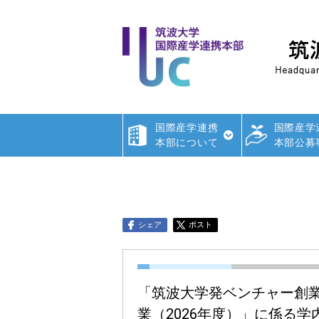
国際産学連携
国際産学
本部について
本部公募
シェア
ポスト
「筑波大学発ベンチャー創
業（2026年度）」に係る