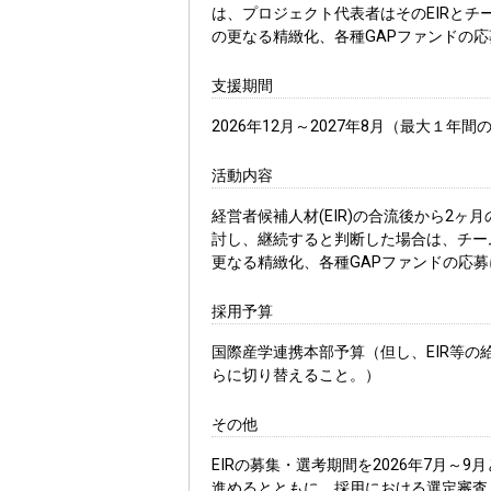
は、プロジェクト代表者はそのEIRと
の更なる精緻化、各種GAPファンドの
支援期間
2026年12月～2027年8月（最大１年
活動内容
経営者候補人材(EIR)の合流後から2ヶ
討し、継続すると判断した場合は、チー
更なる精緻化、各種GAPファンドの応
採用予算
国際産学連携本部予算（但し、EIR等の
らに切り替えること。）
その他
EIRの募集・選考期間を2026年7月
進めるとともに、採用における選定審査