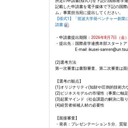
所定の申請書(様式1)を下記の国際産
記載した申請書を電子媒体で下記の国際
ム」事業担当宛に提出してください。
【様式1】「筑波大学発ベンチャー創業に
請書
・申請書提出期限：
2026年8月7日（金
・提出先：国際産学連携本部スタートア
E-mail: ikusei-sanren@un.tsuku
(2)選考方法
第一次審査は書類審査、第二次審査は面
【選考の観点】
(1)オリジナリティ(知財や圧倒的技術
(2)ビジネスモデルの市場性（事業に軸
(3)起業マインド（社会課題の解決に取
(4)経営者候補人材の必要性
【面接審査】
・発表：プレゼンテーション５分、質疑