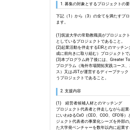
1. 募集の対象とするプロジェクトの
下記（1）から（3）の全てを満たすプ
ます。
(1)筑波大学の常勤教職員がプロジェ
としているプロジェクトであること。
(2)起業活動を伴走するEIRとのマッチ
成に前向きに取り組む）プロジェクトで
(3)本プログラム終了後には、Greater Tok
プログラム（海外市場開拓実践コース、
ス）又はJSTが運営するディープテック・
うプロジェクトであること。
2. 支援内容
(1) 経営者候補人材とのマッチング
プロジェクト代表者と伴走しながら起業
にいわゆるCxO（CEO、COO、CF
ジェクト代表者の事業化シーズを外部の
た大学発ベンチャーを数年以内に起業す