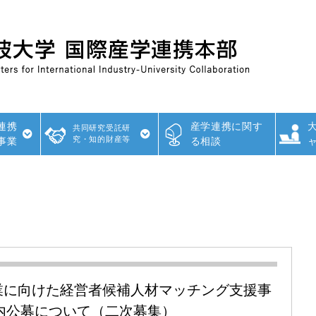
連携
産学連携に関す
共同研究受託研
究・知的財産等
事業
る相談
業に向けた経営者候補人材マッチング支援事
学内公募について（二次募集）