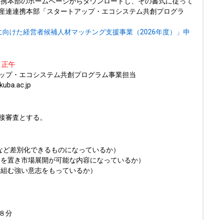
学連携本部のホームページからダウンロードし、その書式に従って
産連連携本部「スタートアップ・エコシステム共創プログラ
向けた経営者候補人材マッチング支援事業（2026年度）」申
）正午
ップ・エコシステム共創プログラム事業担当
ba.ac.jp
接審査とする。
力など差別化できるものになっているか）
足を置き市場展開が可能な内容になっているか）
り組む強い意志をもっているか）
８分