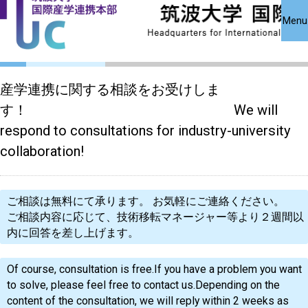
国際産学連携
国際産学連携
共同研究受
Close
Menu
究・知的財
本部について
本部公募事業
アクセス
お問い合わせ
English
産学連携に関する相談をお受けしま
す！ We will
respond to consultations for industry-university
collaboration!
ご相談は無料にて承ります。
お気軽にご連絡ください。
ご相談内容に応じて、技術移転マネージャー等より２週間以
内に回答を差し上げます。
Of course, consultation is free.If you have a problem you want
to solve, please feel free to contact us.Depending on the
content of the consultation, we will reply within 2 weeks as