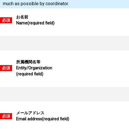
much as possible by coordinator.
お名前
必須
Name(required field)
所属機関名等
必須
Entity/Organization
(required field)
メールアドレス
必須
Email address(required field)