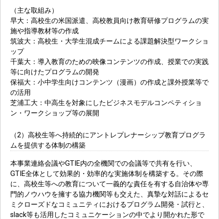
（主な取組み）
早大：高校生の米国派遣、高校教員向け教育研修プログラムの実
施や指導教材等の作成
筑波大：高校生・大学生混成チームによる課題解決型ワークショ
ップ
千葉大：導入教育のための映像コンテンツの作成、授業での実践
等に向けたプログラムの開発
保福大：小中学生向けコンテンツ（漫画）の作成と課外授業等で
の活用
芝浦工大：中高生を対象にしたビジネスモデルコンペティショ
ン・ワークショップ等の展開
（2）高校生等へ持続的にアントレプレナーシップ教育プログラ
ムを提供する体制の構築
本事業連絡会議やGTIE内の全機関での会議等で共有を行い、
GTIE全体として効果的・効率的な実施体制を構築する。その際
に、高校生等への教育について一義的な責任を有する自治体や専
門的ノウハウを擁する協力機関等も交えた、真摯な対話によるセ
ミクローズドなコミュニティにおけるプログラム開発・試行と、
slack等も活用したコミュニケーションの中でより開かれた形で