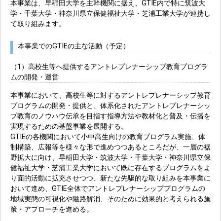
本事業は、早稲田大学を主幹機関に据え、GTIE内で特に筑波大
学・千葉大学・神奈川県立保健福祉大学・芝浦工業大学が連携し
て取り組みます。
本事業でのGTIEの主な活動（予定）
（1）高校生等へ提供するアントレプレナーシップ教育プログラ
ムの開発・運営
本事業において、高校生等に対するアントレプレナーシップ教育
プログラムの開発・提供と、体系化されたアントレプレナーシッ
プ教育のノウハウ伝承を目指す指導方法や教材化と普及・伝播を
実現するための基盤事業を展開する。
GTIEの各機関において小中高生向けの教育プログラム実施、体
制構築、広報等を様々な形で進めつつあるところだが、一層の裾
野拡大に向け、早稲田大学・筑波大学・千葉大学・神奈川県立保
健福祉大学・芝浦工業大学において既に存在するプログラムをよ
り面的活動に拡充させつつ、新たな先駆的な取り組みを本事業に
おいて進め、GTIE全体でアントレプレナーシッププログラムの
地域実態の可視化や隘路解消、そのために効果的と考えられる施
策・アプローチを進める。