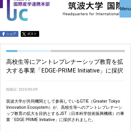
国際産学連携
国際産学連携
共同研究受
Close
Menu
究・知的財
本部について
本部公募事業
アクセス
お問い合わせ
English
シェア
ポスト
高校生等にアントレプレナーシップ教育を拡
大する事業「EDGE-PRIME Initiative」に採択
投稿日:
2023/05/09
筑波大学が共同機関として参画しているGTIE（Greater Tokyo
Innovation Ecosystem）が、高校生等へのアントレプレナーシ
ップ教育の拡大を目的とするJST（日本科学技術振興機構）の事
業「EDGE PRIME Initiative」に採択されました。