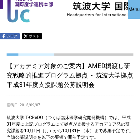
国際産学連携
国際産学連携
共同研究受
Close
Menu
究・知的財
本部について
本部公募事業
アクセス
お問い合わせ
English
シェア
ポスト
【アカデミア対象のご案内】AMED橋渡し研
究戦略的推進プログラム拠点 ～筑波大学拠点
平成31年度支援課題公募説明会
投稿日:
2018/09/07
筑波大学 T-CReDO（つくば臨床医学研究開発機構）では、平成
31年度に上記プログラムにて拠点が支援するアカデミア発の研
究課題を10月1日（月）から10月31日（水）まで募集予定です。
当該公募説明会を以下の要領で開催予定です。