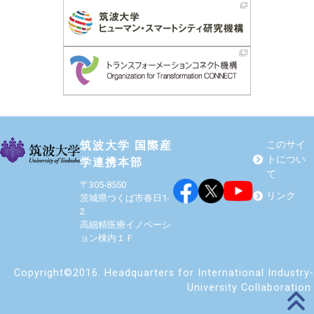
筑波大学 国際産
このサイ
トについ
学連携本部
て
〒305-8550
リンク
茨城県つくば市春日1-
2
高細精医療イノベーシ
ョン棟内１Ｆ
Copyright©2016. Headquarters for International Industry-
University Collaboration.