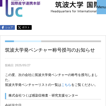
国際産学連携
国際産学連携
共同研究受
Close
Menu
究・知的財
本部について
本部公募事業
アクセス
お問い合わせ
English
シェア
ポスト
筑波大学発ベンチャー称号授与のお知らせ
投稿日:
2025/05/27
この度、次の会社に筑波大学発ベンチャーの称号を授与しまし
た。
筑波大学発ベンチャーリストの一覧は
こちら
をご覧ください。
株式会社つくば感染症検査・研究支援センター
会社設立日