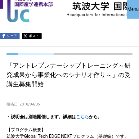
国際産学連携
国際産学連携
共同研究受
Close
Menu
究・知的財
本部について
本部公募事業
アクセス
お問い合わせ
English
シェア
ポスト
「アントレプレナーシップトレーニング～研
究成果から事業化へのシナリオ作り～」の受
講生募集開始
投稿日:
2018/04/05
・説明会は別途開催します。詳細は
こちら
から。
【プログラム概要】
筑波大学Global Tech EDGE NEXTプログラム（基礎編）です。