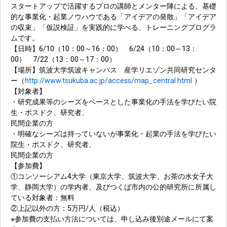
スタートアップで活躍するプロの講師とメンター陣による、基礎
的な事業化・起業ノウハウである「アイデアの発散」「アイデア
の収束」「仮説検証」を実践的に学べる、トレーニングプログラ
ムです。
【日時】6/10（10：00～16：00） 6/24（10：00～13：
00） 7/22（13：00～17：00）
【場所】筑波大学筑波キャンパス 産学リエゾン共同研究センタ
ー（
http://www.tsukuba.ac.jp/access/map_central.html
）
【対象者】
・研究成果等のシーズをベースとした事業化の手法を学びたい院
生・ポスドク、研究者、
民間企業の方
・明確なシーズは持っていないが事業化・起業の手法を学びたい
院生・ポスドク、研究者、
民間企業の方
【参加費】
①コンソーシアム4大学（東京大学、筑波大学、お茶の水女子大
学、静岡大学）の学内者、及びつくば市内の公的研究所に所属し
ている対象者：無料
②上記以外の方：5万円/人（税込）
※参加費の支払い方法については、申し込み後別途メールにて案