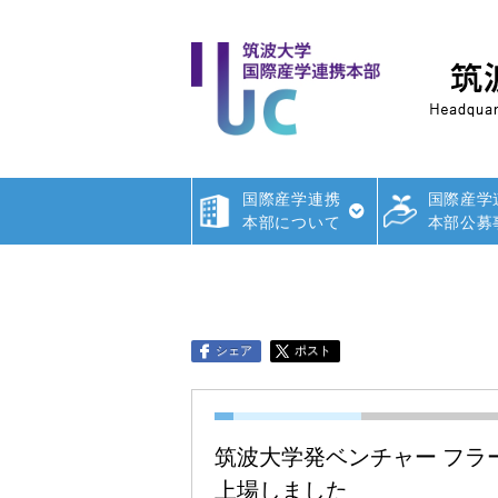
国際産学連携
国際産学
本部について
本部公募
シェア
ポスト
筑波大学発ベンチャー フラ
上場しました