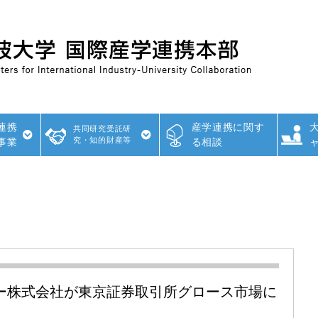
連携
産学連携に関す
共同研究受託研
究・知的財産等
事業
る相談
ー株式会社が東京証券取引所グロース市場に