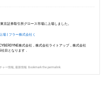
が東京証券取引所グロース市場に上場しました。
場 | フラー株式会社く
YBERDYNE株式会社，株式会社ライトアップ，株式会社
に続き5社目となります．
チャー情報
,
最新情報
. Bookmark the
permalink
.