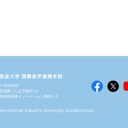
筑波大学 国際産学連携本部
〒305-8550
茨城県つくば市春日1-2
高細精医療イノベーション棟内１Ｆ
ernational Industry-University Collaboration.