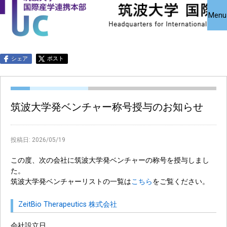
国際産学連携
国際産学連携
共同研究受
Close
Menu
究・知的財
本部について
本部公募事業
アクセス
お問い合わせ
English
シェア
ポスト
筑波大学発ベンチャー称号授与のお知らせ
投稿日:
2026/05/19
この度、次の会社に筑波大学発ベンチャーの称号を授与しまし
た。
筑波大学発ベンチャーリストの一覧は
こちら
をご覧ください。
ZeitBio Therapeutics 株式会社
会社設立日