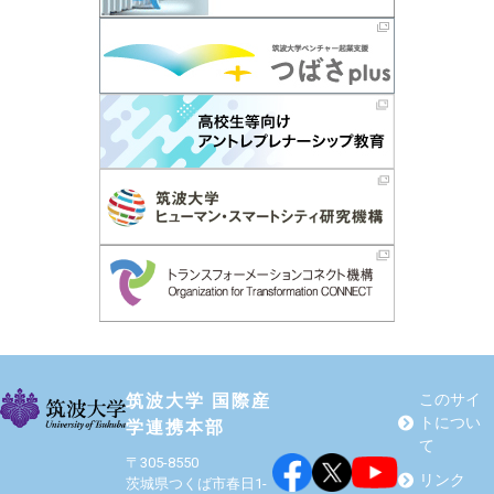
筑波大学 国際産
このサイ
トについ
学連携本部
て
〒305-8550
リンク
茨城県つくば市春日1-