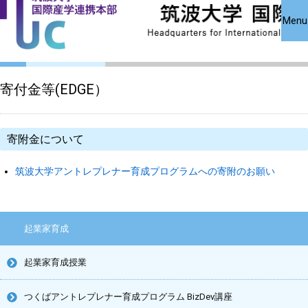
国際産学連携
国際産学連携
共同研究受
Close
Menu
究・知的財
本部について
本部公募事業
アクセス
お問い合わせ
English
寄付金等(EDGE）
寄附金について
筑波大学アントレプレナー育成プログラムへの寄附のお願い
起業家育成
起業家育成授業
つくばアントレプレナー育成プログラム BizDev講座