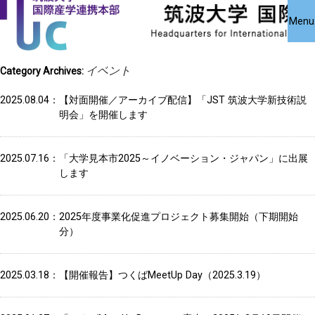
国際産学連携
国際産学連携
共同研究受
Close
Menu
究・知的財
本部について
本部公募事業
アクセス
お問い合わせ
English
イベント
Category Archives:
2025.08.04
【対面開催／アーカイブ配信】「JST 筑波大学新技術説
明会」を開催します
2025.07.16
「大学見本市2025～イノベーション・ジャパン」に出展
します
2025.06.20
2025年度事業化促進プロジェクト募集開始（下期開始
分）
2025.03.18
【開催報告】つくばMeetUp Day（2025.3.19）