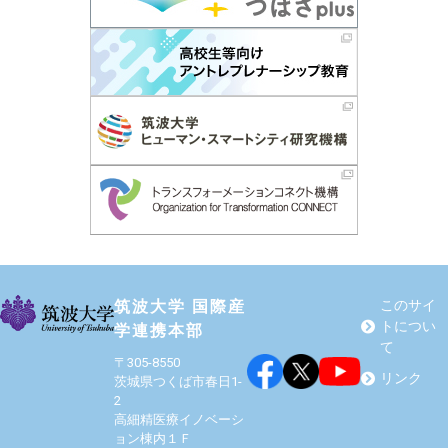
筑波大学 国際産
このサイ
トについ
学連携本部
て
〒305-8550
リンク
茨城県つくば市春日1-
2
高細精医療イノベーシ
ョン棟内１Ｆ