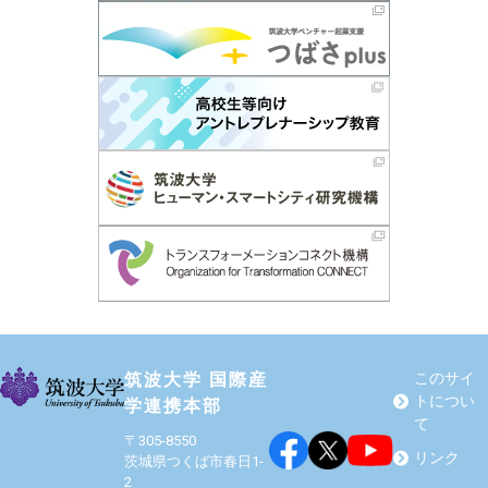
筑波大学 国際産
このサイ
トについ
学連携本部
て
〒305-8550
リンク
茨城県つくば市春日1-
2