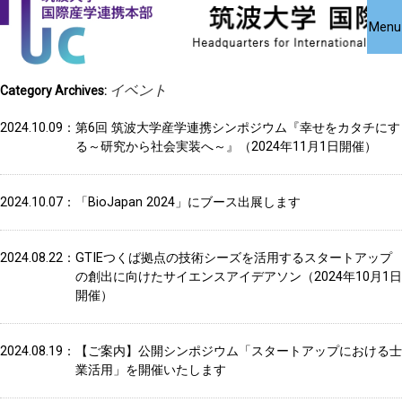
国際産学連携
国際産学連携
共同研究受
Close
Menu
究・知的財
本部について
本部公募事業
アクセス
お問い合わせ
English
イベント
Category Archives:
2024.10.09
第6回 筑波大学産学連携シンポジウム『幸せをカタチにす
る～研究から社会実装へ～』（2024年11月1日開催）
2024.10.07
「BioJapan 2024」にブース出展します
2024.08.22
GTIEつくば拠点の技術シーズを活用するスタートアップ
の創出に向けたサイエンスアイデアソン（2024年10月1日
開催）
2024.08.19
【ご案内】公開シンポジウム「スタートアップにおける士
業活用」を開催いたします