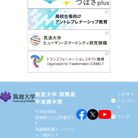
筑波大学 国際産
このサイ
トについ
学連携本部
て
〒305-8550
リンク
茨城県つくば市春日1-
2
高細精医療イノベーシ
ョン棟内１Ｆ