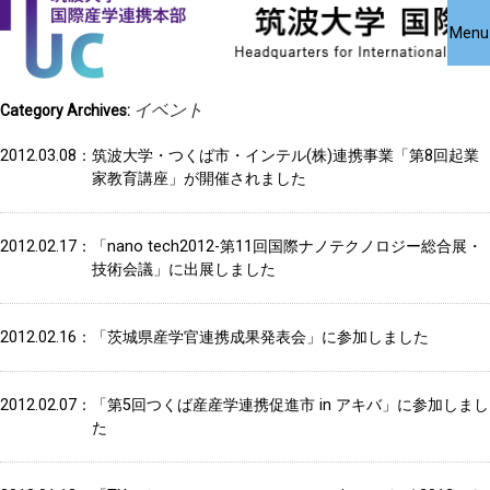
国際産学連携
国際産学連携
共同研究受
Close
Menu
究・知的財
本部について
本部公募事業
アクセス
お問い合わせ
English
イベント
Category Archives:
2012.03.08
筑波大学・つくば市・インテル(株)連携事業「第8回起業
家教育講座」が開催されました
2012.02.17
「nano tech2012-第11回国際ナノテクノロジー総合展・
技術会議」に出展しました
2012.02.16
「茨城県産学官連携成果発表会」に参加しました
2012.02.07
「第5回つくば産産学連携促進市 in アキバ」に参加しまし
た